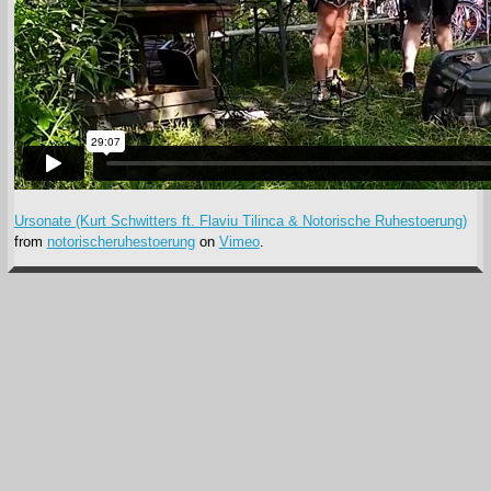
Ursonate (Kurt Schwitters ft. Flaviu Tilinca & Notorische Ruhestoerung)
from
notorischeruhestoerung
on
Vimeo
.